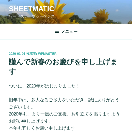
コ
SHEETMATIC
ン
ワードステップシーケンス
テ
ン
ツ
メニュー
へ
ス
キ
投
2020-01-01
投稿者:
WPMASTER
稿
ッ
謹んで新春のお慶びを申し上げま
日:
プ
す
ついに、2020年がはじまりました！
旧年中は、多大なるご尽力をいただき、誠にありがとう
ございます。
2020年も、より一層のご支援、お引立てを賜りますよう
お願い申し上げます。
本年も宜しくお願い申し上げます