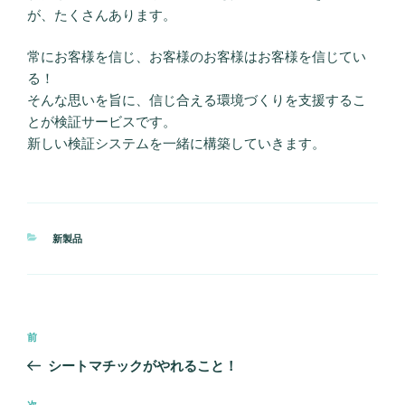
が、たくさんあります。
常にお客様を信じ、お客様のお客様はお客様を信じてい
る！
そんな思いを旨に、信じ合える環境づくりを支援するこ
とが検証サービスです。
新しい検証システムを一緒に構築していきます。
カ
新製品
テ
ゴ
リ
ー
投
前
前
稿
の
シートマチックがやれること！
ナ
投
ビ
稿