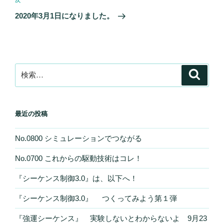
次
次
ゲ
の
2020年3月1日になりました。
投
ー
稿
シ
ョ
ン
検
検
索
索:
最近の投稿
No.0800 シミュレーションでつながる
No.0700 これからの駆動技術はコレ！
『シーケンス制御3.0』は、以下へ！
『シーケンス制御3.0』 つくってみよう第１弾
『強運シーケンス』 実験しないとわからないよ 9月23