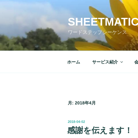
コ
ン
テ
SHEETMATI
ン
ワードステップシーケンス
ツ
へ
ス
キ
ホーム
サービス紹介
ッ
プ
月:
2018年4月
投
2018-04-02
稿
感謝を伝えます！
日: