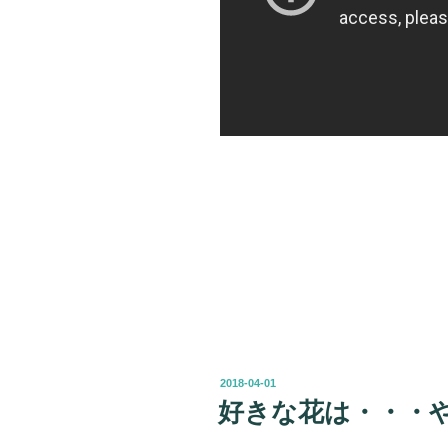
投
2018-04-01
稿
好きな花は・・・
日: