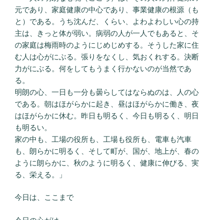
元であり、家庭健康の中心であり、事業健康の根源（も
と）である。うち沈んだ、くらい、よわよわしい心の持
主は、きっと体が弱い。病弱の人が一人でもあると、そ
の家庭は梅雨時のようにじめじめする。そうした家に住
む人は心がにぶる。張りをなくし、気おくれする。決断
力がにぶる。何をしてもうまく行かないのが当然であ
る。
明朗の心、一日も一分も曇らしてはならぬのは、人の心
である。朝はほがらかに起き、昼はほがらかに働き、夜
はほがらかに休む。昨日も明るく、今日も明るく、明日
も明るい。
家の中も、工場の役所も、工場も役所も、電車も汽車
も、朗らかに明るく、そして町が、国が、地上が、春の
ように朗らかに、秋のように明るく、健康に伸びる、実
る、栄える。」
今日は、ここまで