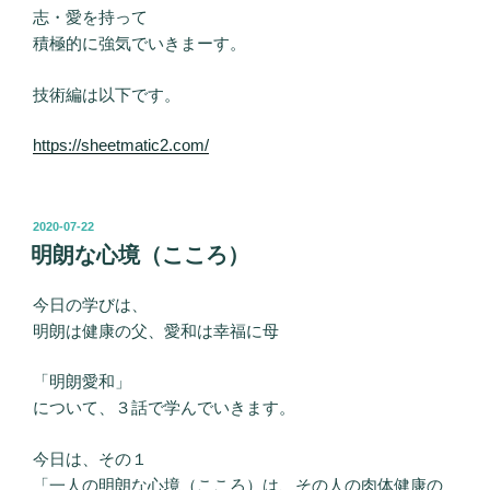
志・愛を持って
積極的に強気でいきまーす。
技術編は以下です。
https://sheetmatic2.com/
投
2020-07-22
稿
明朗な心境（こころ）
日:
今日の学びは、
明朗は健康の父、愛和は幸福に母
「明朗愛和」
について、３話で学んでいきます。
今日は、その１
「一人の明朗な心境（こころ）は、その人の肉体健康の