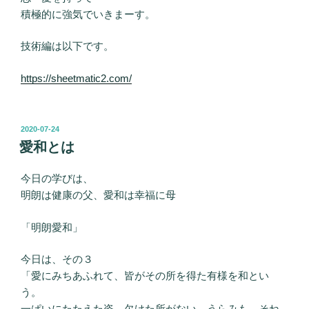
積極的に強気でいきまーす。
技術編は以下です。
https://sheetmatic2.com/
投
2020-07-24
稿
愛和とは
日:
今日の学びは、
明朗は健康の父、愛和は幸福に母
「明朗愛和」
今日は、その３
「愛にみちあふれて、皆がその所を得た有様を和とい
う。
一ぱいにたたえた姿、欠けた所がない、うらみも、そね