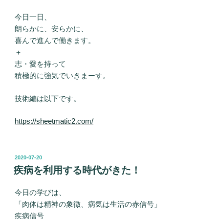
今日一日、
朗らかに、安らかに、
喜んで進んで働きます。
＋
志・愛を持って
積極的に強気でいきまーす。
技術編は以下です。
https://sheetmatic2.com/
投
2020-07-20
稿
疾病を利用する時代がきた！
日:
今日の学びは、
「肉体は精神の象徴、病気は生活の赤信号」
疾病信号