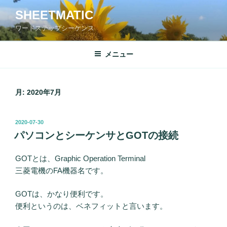
コ
SHEETMATIC
ン
ワードステップシーケンス
テ
ン
ツ
メニュー
へ
ス
キ
月:
2020年7月
ッ
プ
投
2020-07-30
稿
パソコンとシーケンサとGOTの接続
日:
GOTとは、Graphic Operation Terminal
三菱電機のFA機器名です。
GOTは、かなり便利です。
便利というのは、ベネフィットと言います。