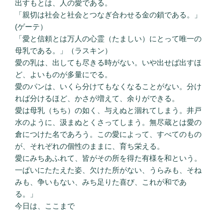
出すもとは、人の愛である。
「親切は社会と社会とつなぎ合わせる金の鎖である。」
(ゲーテ）
「愛と信頼とは万人の心霊（たましい）にとって唯一の
母乳である。」（ラスキン）
愛の乳は、出しても尽きる時がない。いや出せば出すほ
ど、よいものが多量にでる。
愛のパンは、いくら分けてもなくなることがない。分け
れば分けるほど、かさが増えて、余りができる。
愛は母乳（ちち）の如く、与えぬと涸れてしまう。井戸
水のように、汲まぬとくさってしまう。無尽蔵とは愛の
倉につけた名であろう。この愛によって、すべてのもの
が、それぞれの個性のままに、育ち栄える。
愛にみちあふれて、皆がその所を得た有様を和という。
一ぱいにたたえた姿、欠けた所がない、うらみも、そね
みも、争いもない、みち足りた喜び、これが和であ
る。」
今日は、ここまで