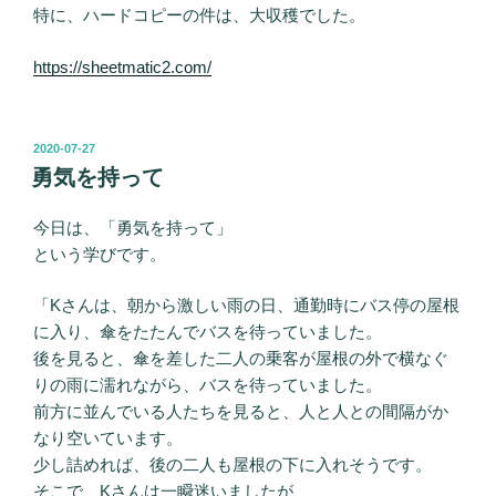
特に、ハードコピーの件は、大収穫でした。
https://sheetmatic2.com/
投
2020-07-27
稿
勇気を持って
日:
今日は、「勇気を持って」
という学びです。
「Kさんは、朝から激しい雨の日、通勤時にバス停の屋根
に入り、傘をたたんでバスを待っていました。
後を見ると、傘を差した二人の乗客が屋根の外で横なぐ
りの雨に濡れながら、バスを待っていました。
前方に並んでいる人たちを見ると、人と人との間隔がか
なり空いています。
少し詰めれば、後の二人も屋根の下に入れそうです。
そこで、Kさんは一瞬迷いましたが、