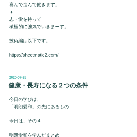
喜んで進んで働きます。
＋
志・愛を持って
積極的に強気でいきまーす。
技術編は以下です。
https://sheetmatic2.com/
投
2020-07-25
稿
健康・長寿になる２つの条件
日:
今日の学びは、
「明朗愛和」の先にあるもの
今日は、その４
明朗愛和を学んだまとめ