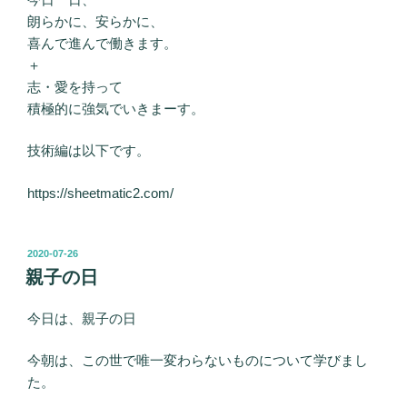
朗らかに、安らかに、
喜んで進んで働きます。
＋
志・愛を持って
積極的に強気でいきまーす。
技術編は以下です。
https://sheetmatic2.com/
投
2020-07-26
稿
親子の日
日:
今日は、親子の日
今朝は、この世で唯一変わらないものについて学びまし
た。