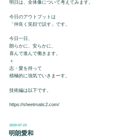
明日は、全体像について考えてみます。
今日のアウトプットは
「仲良く笑顔で話す」です。
今日一日、
朗らかに、安らかに、
喜んで進んで働きます。
＋
志・愛を持って
積極的に強気でいきまーす。
技術編は以下です。
https://sheetmatic2.com/
投
2020-07-23
稿
明朗愛和
日: