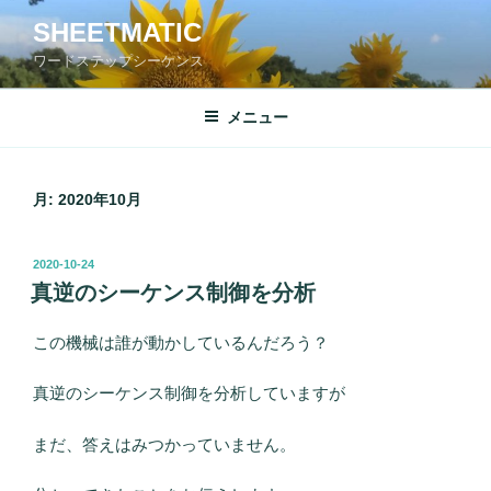
コ
SHEETMATIC
ン
ワードステップシーケンス
テ
ン
ツ
メニュー
へ
ス
キ
月:
2020年10月
ッ
プ
投
2020-10-24
稿
真逆のシーケンス制御を分析
日:
この機械は誰が動かしているんだろう？
真逆のシーケンス制御を分析していますが
まだ、答えはみつかっていません。