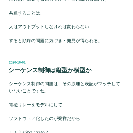
共通することは、
人はアウトプットしなければ変わらない
すると順序の問題に気づき・発見が得られる。
投
2020-10-01
稿
シーケンス制御は縦型か横型か
日:
シーケンス制御の問題は、その原理と表記がマッチして
いないことですね。
電磁リレーをモデルにして
ソフトウェア化したのが発祥だから
しょうがないのか？