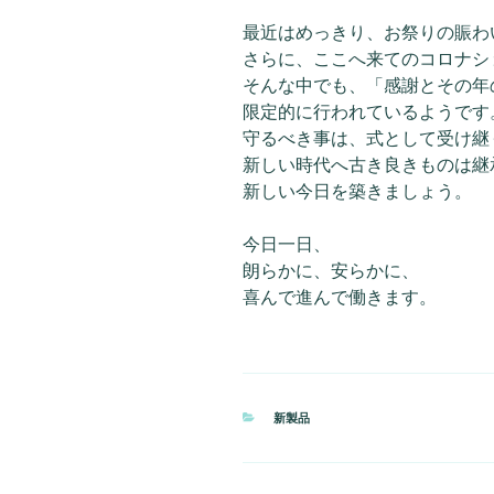
最近はめっきり、お祭りの賑わ
さらに、ここへ来てのコロナシ
そんな中でも、「感謝とその年
限定的に行われているようです
守るべき事は、式として受け継
新しい時代へ古き良きものは継
新しい今日を築きましょう。
今日一日、
朗らかに、安らかに、
喜んで進んで働きます。
カ
新製品
テ
ゴ
リ
ー