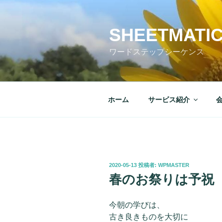
コ
ン
テ
SHEETMATI
ン
ワードステップシーケンス
ツ
へ
ス
キ
ホーム
サービス紹介
ッ
プ
投
2020-05-13
投稿者:
WPMASTER
稿
春のお祭りは予祝
日:
今朝の学びは、
古き良きものを大切に