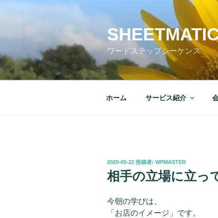
コ
ン
テ
SHEETMATI
ン
ワードステップシーケンス
ツ
へ
ス
キ
ホーム
サービス紹介
ッ
プ
投
2020-05-22
投稿者:
WPMASTER
稿
相手の立場に立っ
日:
今朝の学びは、
「お店のイメージ」です。