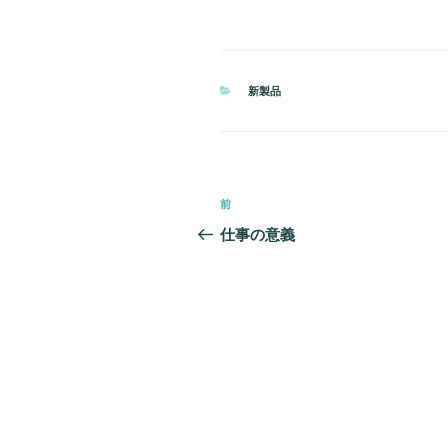
カ
新製品
テ
ゴ
リ
ー
投
前
前
稿
の
仕事の意義
投
ナ
稿
ビ
ゲ
ー
シ