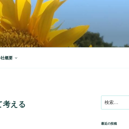
C
会社概要
検
て考える
索:
最近の投稿