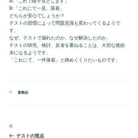
A:「これで様子見とします」
B:「これにて一見、落着」
どちらが安心でしょうか？
テストの習慣によって問題意識も変わってくるようで
す。
なぜ、テストで漏れたのか、なぜ解決したのか、
テストの研究、検討、反省を重ねることは、大切な後始
末になるようです。
「これにて、一件落着」と締めくくりたいものです。
カ
新製品
テ
ゴ
リ
ー
投
前
前
稿
の
テストの視点