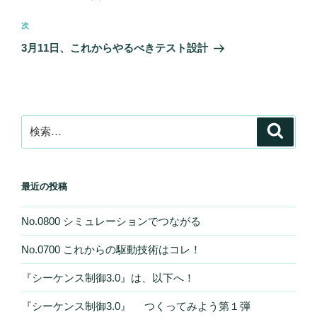
ナ
投
ビ
稿
次
次
ゲ
の
3月11日、これからやるべきテスト設計
投
ー
稿
シ
ョ
ン
検
検
索
索:
最近の投稿
No.0800 シミュレーションでつながる
No.0700 これからの駆動技術はコレ！
『シーケンス制御3.0』は、以下へ！
『シーケンス制御3.0』 つくってみよう第１弾