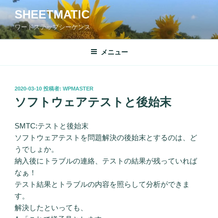
コ
SHEETMATIC
ン
ワードステップシーケンス
テ
ン
ツ
メニュー
へ
ス
キ
投
2020-03-10
投稿者:
WPMASTER
稿
ッ
ソフトウェアテストと後始末
日:
プ
SMTC:テストと後始末
ソフトウェアテストを問題解決の後始末とするのは、ど
うでしょか。
納入後にトラブルの連絡、テストの結果が残っていれば
なぁ！
テスト結果とトラブルの内容を照らして分析ができま
す。
解決したといっても、