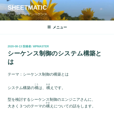
コ
SHEETMATIC
ン
ワードステップシーケンス
テ
ン
ツ
メニュー
へ
ス
キ
投
2020-08-13
投稿者:
WPMASTER
稿
ッ
シーケンス制御のシステム構築と
日:
プ
は
テーマ：シーケンス制御の構築とは
こう
かま
システム構築の
構
は、
構
えです。
型を検討するシーケンス制御のエンジニアさんに、
かま
大きく３つのテーマの
構
えについての話をします。