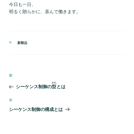
今日も一日、
明るく朗らかに、喜んで働きます。
カ
新製品
テ
ゴ
リ
ー
投
前
前
稿
の
かた
シーケンス制御の
型
とは
ナ
投
ビ
稿
次
次
ゲ
の
シーケンス制御の構成とは
ー
投
シ
稿
ョ