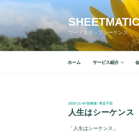
コ
ン
テ
SHEETMATI
ン
ワードステップシーケンス
ツ
へ
ス
キ
ホーム
サービス紹介
ッ
プ
投
2020-11-04
投稿者:
孝志千田
稿
人生はシーケンス
日:
「人生はシーケンス」