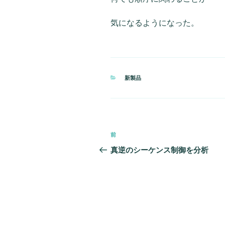
気になるようになった。
カ
新製品
テ
ゴ
リ
ー
投
前
前
稿
の
真逆のシーケンス制御を分析
投
ナ
稿
ビ
ゲ
ー