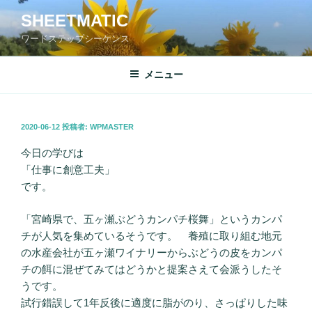
コ
SHEETMATIC
ン
ワードステップシーケンス
テ
ン
ツ
メニュー
へ
ス
キ
投
2020-06-12
投稿者:
WPMASTER
稿
ッ
日:
今日の学びは
プ
「仕事に創意工夫」
です。
「宮崎県で、五ヶ瀬ぶどうカンパチ桜舞」というカンパ
チが人気を集めているそうです。 養殖に取り組む地元
の水産会社が五ヶ瀬ワイナリーからぶどうの皮をカンパ
チの餌に混ぜてみてはどうかと提案さえて会派うしたそ
うです。
試行錯誤して1年反後に適度に脂がのり、さっぱりした味