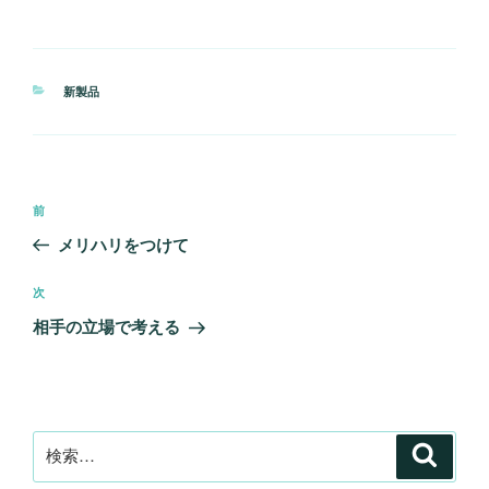
カ
新製品
テ
ゴ
リ
ー
投
前
前
稿
の
メリハリをつけて
ナ
投
ビ
稿
次
次
ゲ
の
相手の立場で考える
投
ー
稿
シ
ョ
ン
検
検
索
索: