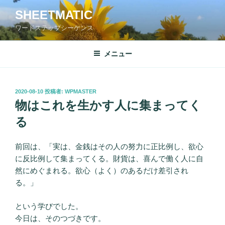
コ
SHEETMATIC
ン
ワードステップシーケンス
テ
ン
ツ
メニュー
へ
ス
キ
投
2020-08-10
投稿者:
WPMASTER
稿
ッ
物はこれを生かす人に集まってく
日:
プ
る
前回は、「実は、金銭はその人の努力に正比例し、欲心
に反比例して集まってくる。財貨は、喜んで働く人に自
然にめぐまれる。欲心（よく）のあるだけ差引され
る。」
という学びでした。
今日は、そのつづきです。