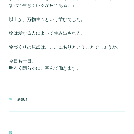
すべて生きているからである。」
以上が、万物生々という学びでした。
物は愛する人によって生み出される。
物づくりの原点は、ここにありということでしょうか。
今日も一日、
明るく朗らかに、喜んで働きます。
カ
新製品
テ
ゴ
リ
ー
投
前
前