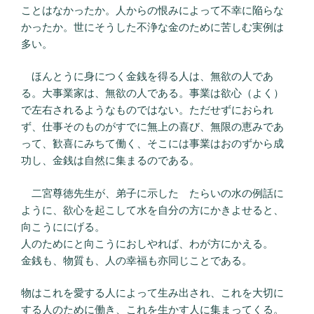
ことはなかったか。人からの恨みによって不幸に陥らな
かったか。世にそうした不浄な金のために苦しむ実例は
多い。
ほんとうに身につく金銭を得る人は、無欲の人であ
る。大事業家は、無欲の人である。事業は欲心（よく）
で左右されるようなものではない。ただせずにおられ
ず、仕事そのものがすでに無上の喜び、無限の恵みであ
って、歓喜にみちて働く、そこには事業はおのずから成
功し、金銭は自然に集まるのである。
二宮尊徳先生が、弟子に示した たらいの水の例話に
ように、欲心を起こして水を自分の方にかきよせると、
向こうににげる。
人のためにと向こうにおしやれば、わが方にかえる。
金銭も、物質も、人の幸福も亦同じことである。
物はこれを愛する人によって生み出され、これを大切に
する人のために働き、これを生かす人に集まってくる。