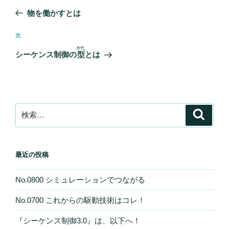
稿
の
物を働かすとは
ナ
投
ビ
稿
次
次
ゲ
の
かた
シーケンス制御の
型
とは
投
ー
稿
シ
ョ
ン
検
検
索
索:
最近の投稿
No.0800 シミュレーションでつながる
No.0700 これからの駆動技術はコレ！
『シーケンス制御3.0』は、以下へ！