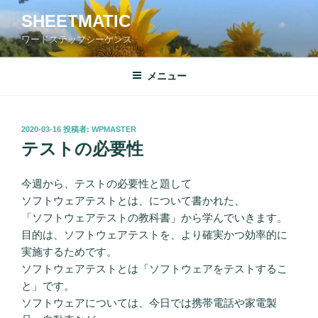
コ
SHEETMATIC
ン
ワードステップシーケンス
テ
ン
ツ
メニュー
へ
ス
キ
投
2020-03-16
投稿者:
WPMASTER
稿
ッ
テストの必要性
日:
プ
今週から、テストの必要性と題して
ソフトウェアテストとは、について書かれた、
「ソフトウェアテストの教科書」から学んでいきます。
目的は、ソフトウェアテストを、より確実かつ効率的に
実施するためです。
ソフトウェアテストとは「ソフトウェアをテストするこ
と」です。
ソフトウェアについては、今日では携帯電話や家電製