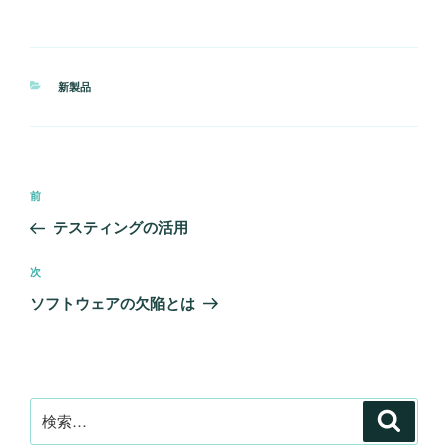
カ
新製品
テ
ゴ
リ
ー
投
前
前
稿
の
テスティングの活用
ナ
投
ビ
稿
次
次
ゲ
の
ソフトウェアの欠陥とは
投
ー
稿
シ
ョ
ン
検
検
索
索: