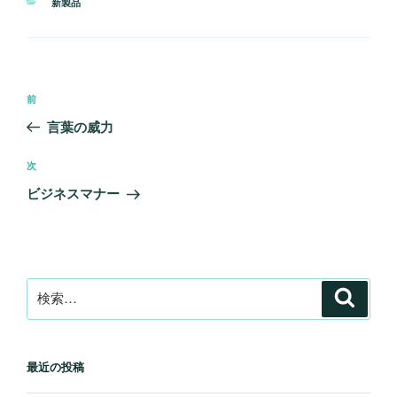
カ
新製品
テ
ゴ
リ
ー
投
前
前
稿
の
言葉の威力
ナ
投
ビ
稿
次
次
ゲ
の
ビジネスマナー
投
ー
稿
シ
ョ
ン
検
検
索
索:
最近の投稿