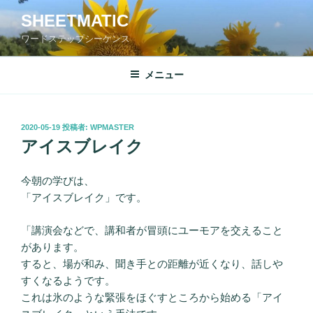
コ
SHEETMATIC
ン
ワードステップシーケンス
テ
ン
ツ
メニュー
へ
ス
キ
投
2020-05-19
投稿者:
WPMASTER
稿
ッ
アイスブレイク
日:
プ
今朝の学びは、
「アイスブレイク」です。
「講演会などで、講和者が冒頭にユーモアを交えること
があります。
すると、場が和み、聞き手との距離が近くなり、話しや
すくなるようです。
これは氷のような緊張をほぐすところから始める「アイ